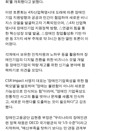
회’를 개최했다고 밝혔다.
이번 토론회는 4차산업혁명시대 도래에 따른 장애인
기업 지원방향과 공공과 민간이 협업하여 새로운 비니
지스 모델을 발굴하고자 기획되었으며, △4차 산업혁
명시대 장애인기업 지원정책 방향, △연결의 힘을 통
한 혁신성장 모델 발굴, △장애인 창업활성화 기반 마
련 등 3가지 세부 주제로 약 3시간 동안 열띤 토론이 이
어졌다.
각계에서 보유한 인적자원과 노하우 등을 활용하여 장
애인기업의 디지털 전환을 위한 비즈니스 모델 개발 
등 장애인기업의 역량 제고를 위한 신기술 분야에 협
력하기로 의견을 모았다.
CSR Impact 서명지 대표는 ‘장애인기업육성을 위한 협
력모델’을 발표하며 “장애는 불편함이 아니라 새로운 
가능성으로 인식되는 힘”이라며, “장애인 기업육성도 
전통적인 사고의 틀을 벗어나 문제를 새롭게 인식하
고, 새로운 아젠다를 도출하는 것이 필요하다”고 강조
했다.
장애인고용공단 김현종 부장은 “우리나라의 장애인관
련 정책 재원은 OECD 국가평균의 약 1/3 수준”이라고 
지적하며, “예산부족을 탓하기 보다는 민·관등 관계부