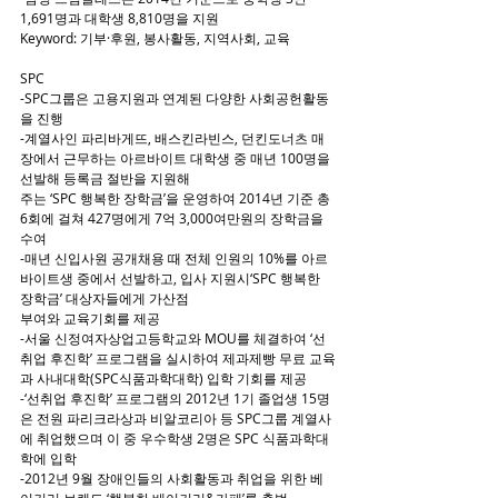
1,691명과 대학생 8,810명을 지원
Keyword: 기부·후원, 봉사활동, 지역사회, 교육
SPC
-SPC그룹은 고용지원과 연계된 다양한 사회공헌활동
을 진행
-계열사인 파리바게뜨, 배스킨라빈스, 던킨도너츠 매
장에서 근무하는 아르바이트 대학생 중 매년 100명을 
선발해 등록금 절반을 지원해
주는 ‘SPC 행복한 장학금’을 운영하여 2014년 기준 총 
6회에 걸쳐 427명에게 7억 3,000여만원의 장학금을 
수여
-매년 신입사원 공개채용 때 전체 인원의 10%를 아르
바이트생 중에서 선발하고, 입사 지원시‘SPC 행복한 
장학금’ 대상자들에게 가산점
부여와 교육기회를 제공
-서울 신정여자상업고등학교와 MOU를 체결하여 ‘선
취업 후진학’ 프로그램을 실시하여 제과제빵 무료 교육
과 사내대학(SPC식품과학대학) 입학 기회를 제공
-‘선취업 후진학’ 프로그램의 2012년 1기 졸업생 15명
은 전원 파리크라상과 비알코리아 등 SPC그룹 계열사
에 취업했으며 이 중 우수학생 2명은 SPC 식품과학대
학에 입학
-2012년 9월 장애인들의 사회활동과 취업을 위한 베