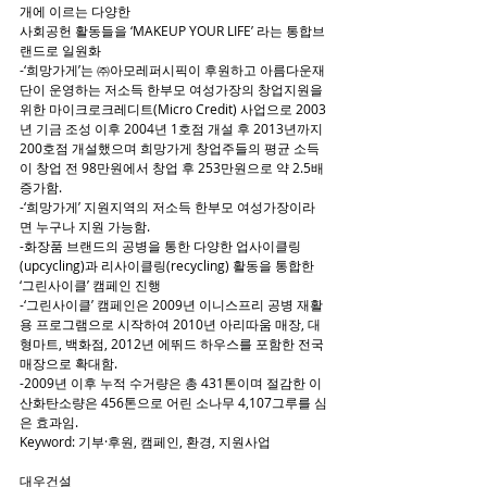
개에 이르는 다양한
사회공헌 활동들을 ‘MAKEUP YOUR LIFE’ 라는 통합브
랜드로 일원화
-‘희망가게’는 ㈜아모레퍼시픽이 후원하고 아름다운재
단이 운영하는 저소득 한부모 여성가장의 창업지원을 
위한 마이크로크레디트(Micro Credit) 사업으로 2003
년 기금 조성 이후 2004년 1호점 개설 후 2013년까지 
200호점 개설했으며 희망가게 창업주들의 평균 소득
이 창업 전 98만원에서 창업 후 253만원으로 약 2.5배 
증가함.
-‘희망가게’ 지원지역의 저소득 한부모 여성가장이라
면 누구나 지원 가능함.
-화장품 브랜드의 공병을 통한 다양한 업사이클링
(upcycling)과 리사이클링(recycling) 활동을 통합한 
‘그린사이클’ 캠페인 진행
-‘그린사이클’ 캠페인은 2009년 이니스프리 공병 재활
용 프로그램으로 시작하여 2010년 아리따움 매장, 대
형마트, 백화점, 2012년 에뛰드 하우스를 포함한 전국 
매장으로 확대함.
-2009년 이후 누적 수거량은 총 431톤이며 절감한 이
산화탄소량은 456톤으로 어린 소나무 4,107그루를 심
은 효과임.
Keyword: 기부·후원, 캠페인, 환경, 지원사업
대우건설