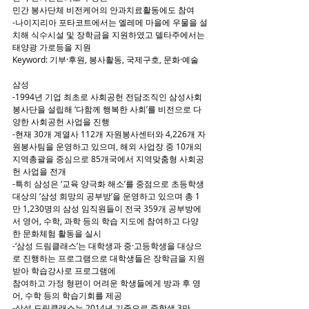
민간 봉사단체 비전케어의 안과치료활동에도 참여
-나이지리아 포타코트에서는 엘레메 마을에 우물을 설
치해 식수시설 및 장학금을 지원하였고 델타주에서는 
태양광 가로등을 지원
Keyword: 기부·후원, 봉사활동, 국제구호, 문화·예술
삼성
-1994년 기업 최초로 사회공헌 전담조직인 삼성사회
봉사단을 설립해 ‘다함께 행복한 사회’를 비전으로 다
양한 사회공헌 사업을 진행
-현재 30개 계열사 112개 자원봉사센터와 4,226개 자
원봉사팀을 운영하고 있으며, 해외 사업장 중 10개의 
지역총괄을 중심으로 85개국에서 지역맞춤형 사회공
헌 사업을 전개
-특히 삼성은 ‘교육 양극화 해소’를 중점으로 초등학생 
대상의 ‘삼성 희망의 공부방’을 운영하고 있으며 총 1
만 1,230명의 삼성 임직원들이 전국 359개 공부방에
서 영어, 수학, 과학 등의 학습 지도에 참여하고 다양
한 문화체험 활동을 실시
-‘삼성 드림클래스’는 대학생과 중·고등학생을 대상으
로 진행하는 프로그램으로 대학생들은 장학금을 지원
받아 학습강사로 프로그램에
참여하고 가정 형편이 어려운 학생들에게 방과 후 영
어, 수학 등의 학습기회를 제공
-삼성 드림클래스는 2014년 기준으로 중학생 3만 