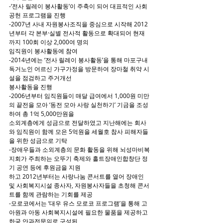
-‘전사 릴레이 봉사활동’이 주축이 되어 대표적인 사회
공헌 프로그램을 진행
-2007년 사내 자원봉사조직을 중심으로 시작해 2012
년부터 각 본부·실별 전사적 활동으로 확대되어 현재
까지 100회 이상 2,000여 명의
임직원이 봉사활동에 참여
-2014년에는 ‘전사 릴레이 봉사활동’을 통해 마포구내 
독거노인 어르신 가구가정을 방문하여 장마철 취약 시
설을 점검하고 주거개선
봉사활동을 진행
-2006년부터 임직원들이 매달 급여에서 1,000원 미만
의 끝전을 모아 ‘동전 모아 사랑 실천하기’ 기금을 조성
하여 총 1억 5,000만원을
소외계층에게 성금으로 전달하였고 지난해에는 회사
와 임직원이 함께 모은 5억원을 세월호 참사 피해자들
을 위한 성금으로 기탁
-장애우들과 소외계층의 문화 활동을 위해 뇌성마비복
지회가 주최하는 오뚜기 축제와 홀트장애인합창단 정
기 공연 등에 후원금을 지원
하고 2012년부터는 사랑나눔 콘서트를 열어 장애인 
및 사회복지시설 종사자, 자원봉사자들을 초청해 콘서
트를 함께 관람하는 기회를 제공
-모로코에서는 ‘대우 유스 모로코 프로그램’을 통해 고
아원과 아동 사회복지시설에 필요한 물품을 제공하고 
한국 안과전문의로 구성된