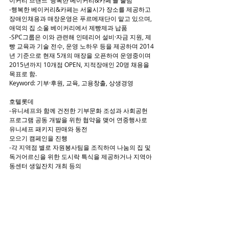
이커리 브랜드 ‘행복한 베이커리&카페’를 출범
-행복한 베이커리&카페는 서울시가 장소를 제공하고 
장애인채용과 매장운영은 푸르메재단이 맡고 있으며, 
애덕의 집 소울 베이커리에서 제빵제과 납품
-SPC그룹은 이와 관련해 인테리어 설비·자금 지원, 제
빵 교육과 기술 전수, 운영 노하우 등을 제공하며 2014
년 기준으로 현재 5개의 매장을 오픈하여 운영중이며 
2015년까지 10개점 OPEN, 지적장애인 20명 채용을 
목표로 함.
Keyword: 기부·후원, 교육, 고용창출, 상생경영
호텔롯데
-유니세프와 함께 건전한 기부문화 조성과 사회공헌 
프로그램 공동 개발을 위한 협약을 맺어 연중행사로 
유니세프 패키지 판매와 동전
모으기 캠페인을 진행
-각 지역점 별로 자원봉사팀을 조직하여 나눔의 집 및 
독거어르신을 위한 도시락 특식을 제공하거나 지역아
동센터 생일잔치 개최 등의
봉사활동을 진행
-사단법인 미래숲이 추진하는 사막화 방지 사업 ‘싱크 
네이처(Think Nature)’에 동참하여 2박 이상 투숙 고객
이 침대 시트나 수건을 매일 세탁하지 않겠다는 뜻인 
‘그린카드’를 침대 위에 올려놓으면 절감된 세탁 비용
을 기부