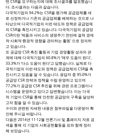
떤 CSR을 요구하는지에 대해 조사결과를 발표했습니
다. 조사결과는 다음과 같습니다.
다국적기업의 94.2%는 CSR을 평가해 공급업체를 새
로 선정하거나 기존의 공급업체를 배제하는 것으로 나
타났으며 다국적기업의 이런 태도와 정책은 공급업체
의 CSR을 촉진시키고 있습니다. 다국적기업의 공급망 
CSR이란 ‘제품과 서비스의 생명주기 전반에 걸쳐 경제
적·사회적·환경적 영향을 관리하는 활동’ 으로 정의하
고 있습니다.
또 공급망 CSR 촉진 활동과 기업 경영활동·성과의 관
계에 대해 다국적기업의 60.8%가 ‘매우 도움이 된다’, 
33.3%가 ‘다소 도움이 된다’고 답했습니다. 실제로 다
국적기업의 이런 태도와 정책은 공급업체의 CSR을 촉
진시키고 있음을 알 수 있습니다. 응답자 중 95.0%가 
공급망 CSR 전략과 정책을 수립·운영하고 있으며 
77.2%가 공급망 CSR 추진을 위해 관련 프로그램이나 
시스템을 운영하고 있다고 답변했습니다. 이는 다국
적 기업이 CSR을 통해 안전한 공급망의 구축을 달성하
고자 함을 알 수 있습니다.
※이와 관련된 자세한 내용은 첨부파일을 다운받아 확
인해 주시길 바랍니다.
다음은 2014년 11·12월 언론기사 및 홈페이지 자료 검
색을 통해 각 기업의 사회공헌활동을 표와 함께 정리
해 보았습니다.