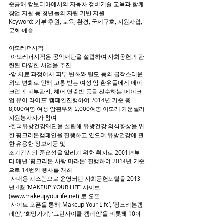
준공해 캄보디아에서의 자동차 정비기술 교육과 함께 
창업 지원 등 청년들의 자립 기반 지원
Keyword: 기부·후원, 교육, 환경, 국제구호, 지원사업, 
문화·예술
아모레퍼시픽
-아모레퍼시픽은 공익재단을 설립하여 사회공헌과 관
련된 다양한 사업을 추진
-암 치료 과정에서 피부 변화와 탈모 등의 급작스러운 
외모 변화로 인해 고통 받는 여성 암 환우들에게 메이
크업과 피부관리, 헤어 연출법 등을 전수하는 ‘메이크
업 유어 라이프’ 캠페인진행하여 2014년 기준 총 
8,000여명 여성 암환우와 2,000여명 아모레 카운셀러 
자원봉사자가 참여
-한국유방건강재단을 설립해 유방건강 의식향상을 위
한 핑크리본캠페인을 진행하고 있으며 유방건강에 관
한 유용한 정보제공 및
조기검진의 중요성을 알리기 위한 취지로 2001년부
터 매년 ‘핑크리본 사랑 마라톤’ 진행하여 2014년 기준
으로 14번의 행사를 개최
-사내용 시스템으로 운영되던 사회공헌포털을 2013
년 4월 ‘MAKEUP YOUR LIFE’ 사이트
(www.makeupyourlife.net) 로 오픈
-사이트 오픈을 통해 ‘Makeup Your Life’, ‘핑크리본캠
페인’, ‘희망가게’, ‘그린사이클 캠페인’을 비롯해 10여 