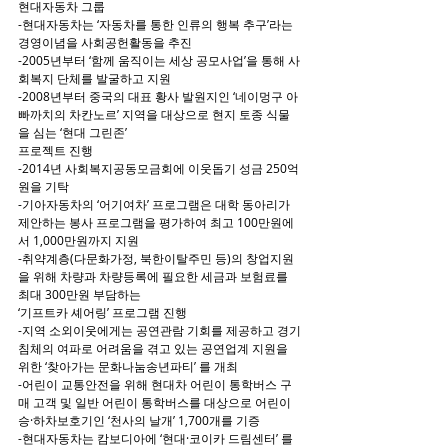
현대자동차 그룹
-현대자동차는 ‘자동차를 통한 인류의 행복 추구’라는 
경영이념을 사회공헌활동을 추진
-2005년부터 ‘함께 움직이는 세상 공모사업’을 통해 사
회복지 단체를 발굴하고 지원
-2008년부터 중국의 대표 황사 발원지인 ‘네이멍구 아
빠까치의 차칸노르’ 지역을 대상으로 현지 토종 식물
을 심는 ‘현대 그린존’
프로젝트 진행
-2014년 사회복지공동모금회에 이웃돕기 성금 250억
원을 기탁
-기아자동차의 ‘어기여차’ 프로그램은 대학 동아리가 
제안하는 봉사 프로그램을 평가하여 최고 100만원에
서 1,000만원까지 지원
-취약계층(다문화가정, 북한이탈주민 등)의 창업지원
을 위해 차량과 차량등록에 필요한 세금과 보험료를 
최대 300만원 부담하는
‘기프트카 셰어링’ 프로그램 진행
-지역 소외이웃에게는 공연관람 기회를 제공하고 경기
침체의 여파로 어려움을 겪고 있는 공연업계 지원을 
위한 ‘찾아가는 문화나눔송년파티’ 를 개최
-어린이 교통안전을 위해 현대차 어린이 통학버스 구
매 고객 및 일반 어린이 통학버스를 대상으로 어린이 
승·하차보호기인 ‘천사의 날개’ 1,700개를 기증
-현대자동차는 캄보디아에 ‘현대·코이카 드림센터’ 를 