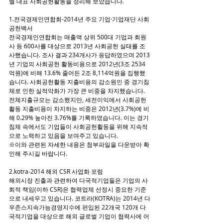
별 대표 사회공헌활동을 정리해 보았습니다.
1.전국경제인연합회-2014년 주요 기업·기업재단 사회
공헌백서
전국경제인연합회는 매출액 상위 500대 기업과 회원
사 등 600사를 대상으로 2013년 사회공헌 실태를 조
사했습니다. 조사 결과 234개사가 응답하였으며 2013
년 기업의 사회공헌 활동비용으로 2012년(3조 2534
억원)에 비해 13.6% 줄어든 2조 8,114억원을 집행했
습니다. 사회공헌활동 지출비용의 감소원인 중 경기침
체로 인한 실적악화가 가장 큰 비중을 차지했습니다. 
전체지출규모는 감소했지만, 세전이익에서 사회공헌
활동 지출비용이 차지하는 비중은 2012년(3.7%)에 비
해 0.29% 높아진 3.76%를 기록하였습니다. 이는 경기
침체 속에서도 기업들이 사회공헌활동을 위해 지속적
으로 노력하고 있음을 보여주고 있습니다.
※이와 관련된 자세한 내용은 첨부파일을 다운받아 확
인해 주시길 바랍니다.
2.kotra-2014 해외 CSR 사업화 포럼
해외시장 진출과 관련하여 다국적기업들은 기업의 사
회적 책임(이하 CSR)은 협력업체 선정시 중요한 기준
으로 내세우고 있습니다. 코트라(KOTRA)는 2014년 다
우존스지속가능경영지수에 편입된 22개국 120개 다
국적기업을 대상으로 해외 글로벌 기업이 협력사에 어