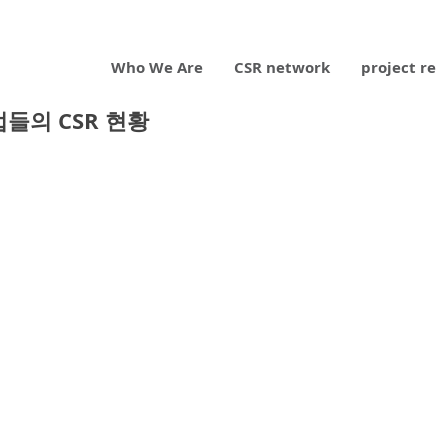
Who We Are
CSR network
project re
들의 CSR 현황