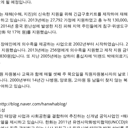
게 될 예정입니다.
는 재해(수해, 지진)의 신속한 지원을 위해 긴급구호키트를 제작하여 재해
고 있습니다. 2013년에는 27,792 가정에 지원하였고 총 누적 130,00
2014년 중국 윈난성에 발생한 지진 피해 지역 주민들에게 침구·위생도구
화 약 17억 원)를 지원했습니다.
장애인에게 의수족을 제공하는 사업으로 2002년부터 시작하였습니다. 2
 지원했습니다. 2013년에는 256명에게 의수족을 지원했고 제작 지원 금액을 
41,830원)입니다. 또 지난 2005년에는 상하이 홍십자에 ‘이랜드 박애의료
.
원 자원봉사 교육과 함께 매월 셋째 주 목요일을 직원자원봉사자의 날로 
다. 2000년부터 14년간 나병원, 양로원, 고아원 등 남들이 찾지 않는
참여하고 있습니다.
http://blog.naver.com/hanwhablog/
조성
인 태양광 사업과 사회공헌을 결합하여 추진하는 신개념 공익사업인 <해
델을 제시하고 있습니다. 한화는 2011년 유엔사막화방지협약(UNCCD)의
부에서 집중 관리하고 있는 닝샤 자치구 내 링우시에 태양광 발전 설비를 