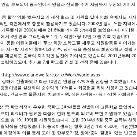
론에 연일 보도되어 중국인에게 믿음과 신뢰를 주어 지금까지 두산의 이미지
·중 합작 영화 ‘호우시절’의 제작 협조 및 지원을 맡아 영화 속에서도 자
적인 측면에서도 충분히 활용하기도 했습니다. 2008년 당시 쓰촨 지역에
 를 기록했지만 2008년에는 21.6%로 가파른 상승세를 보였습니다. 이러
장에서 8년 연속 고객만족도 1위, 누적판매량 12만 대를 기록 했습니다.
지 못한 어린이들에게 ‘두산 희망 소학교’를 세우고 지원활동을 이어가는 
부터 저개발 지역인 칭하이와 간쑤, 닝샤 등을 중심으로 희망소학교 설립 
 제공하고 중국의 지속적인 발전에 기여하고 있습니다. 2001년부터 201
설립하였으며, 추가로 7개 학교를 건설 및 선정 중에 있습니다.
 http://www.elandwelfare.or.kr/Work/world.aspx
국 상해에 진출하였고 최근 10년간 연평균 47%매출 신장을 기록했습니다.
김의 경영이념을 실천하며 순수익의 10%를 사회공헌을 위해 사용하고 있습니
사업, 긴급구호 물품지원, 치료비지원, 직원자원봉사 등 다양한 사회공헌
생 중 학업성적이 우수한 중학교 3학년들을 선발하여 고등학교 졸업까지 
으며 의료비가 필요한 학생에 한해 별도의 의료비 또한 지원하고 있습니다.
준으로 총 10,119명을 지원하였습니다. 또한 2014년 6월 중국 교육부 
협약식을 진행했습니다. 중국이랜드는 향후 3년간 1억 4,500만 위안(한화 
예정이며 이를 통해 고아 및 한부모가정, 장애·중대 질병이 있는 빈곤층 가