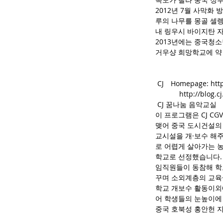
2012년 7월 사막화
루의 나무를 몽골 셀렝
내 링우시 바이지탄 자
2013년에는 중국청
거우샹 희망학교에 약 
 CJ　Homepage: http
            ​ht
 CJ 꿈나눔 음악교실
이 프로그램은 CJ C
맺어 중국 도시건설의
교시설을 개·보수 해
로 어렵게 살아가는 농
학교로 선정했습니다.
임직원들이 동참해 학교
꾸며 소외계층의 교육
학교 개보수 활동이외
어 학생들의 눈높이에 맞
중국 호북성 홍안헌 지