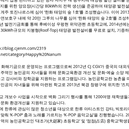
 방지를 위한 양묘장(시간당 80kWh의 전력 생산)을 준공하여 태양광 발전설
게주 토진나르스에 심어 ‘한화 태양의 숲 1호’를 조성했습니다. 이어 2013
연보호구 내에 약 20만 그루의 나무를 심어 ‘한화 태양의 숲 2호’를 조성
소년 발전기금회를 통해 후베이성 우펑현 위약관쩐 초등학교에, 2014년에
30kWh규모의 지붕형(Roof-Top) 태양광 발전설비를 무료로 설치, 기증
://blog.cjenm.com/2319​
tp://blog.cj.net/category/Happy%20Nanum
GV 화해기금으로 운영되는 프로그램으로써 2012년 CJ CGV가 중국의 대
 주역인 농민공의 자녀들을 위해 문화교육환경 개선 및 문화·예술 소양 
주고 강사비와 장학금을 지원하는 프로그램입니다. 농민공학교란 농촌을 
민공의 자녀들을 위해 마련된 학교로 2013년 북경 창평구에 위치한 ‘즈
 개보수 사업을 시작으로 벽화 그리기 행사를 통해 1200여명 재학생들
·문화 환경개선을 지원하고 있습니다.
에 한류에 관심이 많은 청소년을 대상으로 한류 아티스트인 강타, 빅토리
춰 ‘K-POP’ 춤과 노래를 가르치는 ‘K-POP 음악교실’을 진행했습니다. 
역의 농민공학교인 ‘대조가(大赵家) 초등학교’ 및 ‘점점(占店) 중학교’학