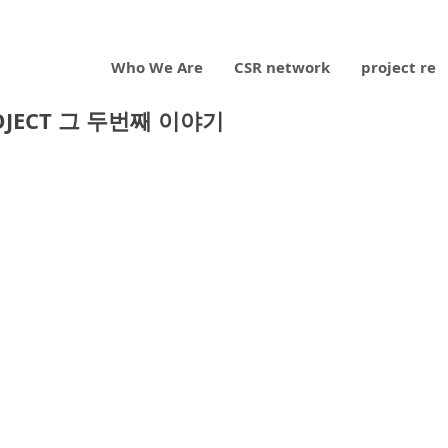
Who We Are
CSR network
project re
OJECT 그 두번째 이야기