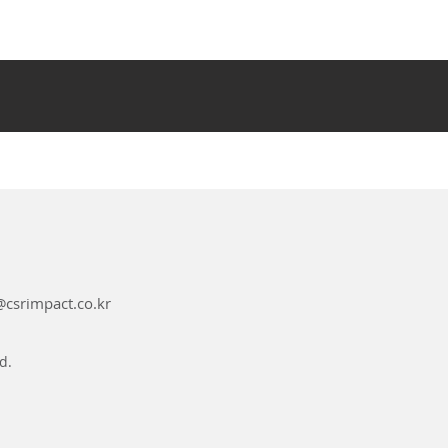
임
팩
트
사
례
와
필
요
성
csrimpact.co.kr
d.