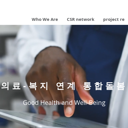
Who We Are
CSR network
project re
​의료-복지 연계 통합돌봄
Good Health and Well-Being